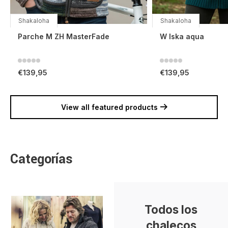
Shakaloha
Shakaloha
Parche M ZH MasterFade
W Iska aqua
€139,95
€139,95
View all featured products
Categorías
Todos los
chalecos