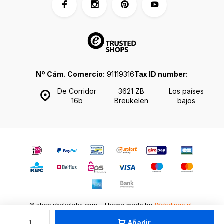
Nº Cám. Comercio:
91119316
Tax ID number:
De Corridor
3621 ZB
Los países
16b
Breukelen
bajos
© shop.shakaloha.com - Theme made by
Webdinge.nl
Mapa del sitio
Añadir