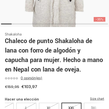
-35%
Shakaloha
Chaleco de punto Shakaloha de
lana con forro de algodón y
capucha para mujer. Hecho a mano
en Nepal con lana de oveja.
0 opinión(es)
€103,97
€159,95
Size chart
Hacer una elección
M
L
XL
XXL
3XL