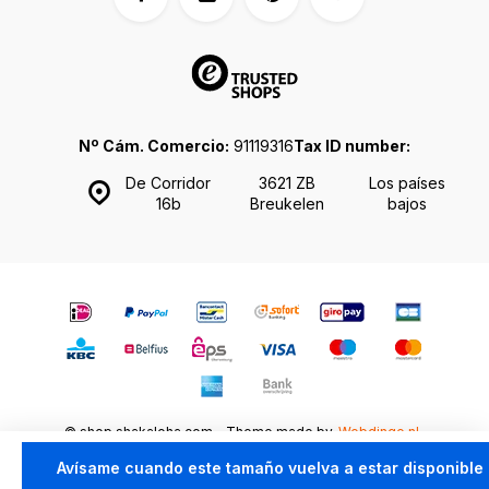
Nº Cám. Comercio:
91119316
Tax ID number:
De Corridor
3621 ZB
Los países
16b
Breukelen
bajos
© shop.shakaloha.com - Theme made by
Webdinge.nl
Mapa del sitio
Avísame cuando este tamaño vuelva a estar disponible