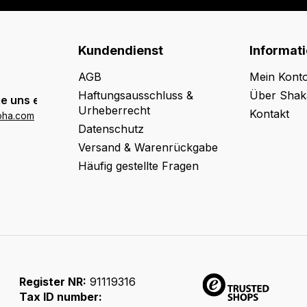
Kundendienst
Informat
AGB
Mein Kont
Haftungsausschluss &
Über Shak
e uns eine E-Mail:
Urheberrecht
Kontakt
oha.com
Datenschutz
Versand & Warenrückgabe
Häufig gestellte Fragen
Register NR:
91119316
Tax ID number: