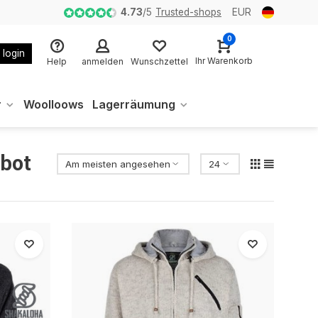
4.73
/
5
Trusted-shops
EUR
0
 login
Ihr Warenkorb
Help
anmelden
Wunschzettel
r
Woolloows
Lagerräumung
ebot