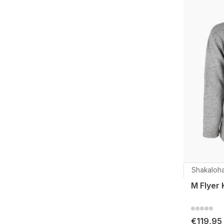
Shakaloh
M Flyer
€119,95