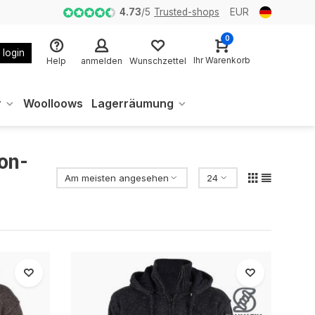
4.73
/
5
Trusted-shops
EUR
0
 login
Ihr Warenkorb
Help
anmelden
Wunschzettel
r
Woolloows
Lagerräumung
on-