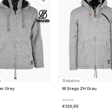
a
Shakaloha
er Grey
M Grego ZH Grau
€129,95