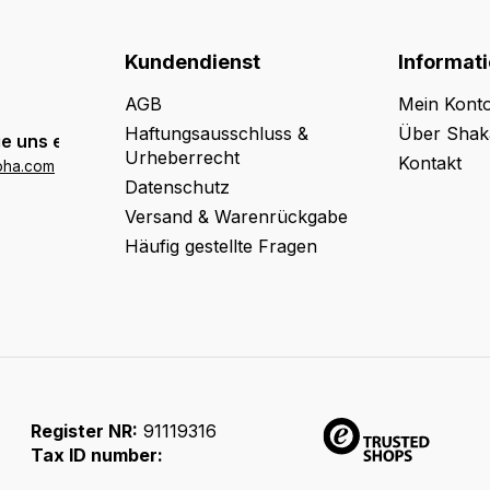
Kundendienst
Informat
AGB
Mein Kont
Haftungsausschluss &
Über Shak
e uns eine E-Mail:
Urheberrecht
Kontakt
oha.com
Datenschutz
Versand & Warenrückgabe
Häufig gestellte Fragen
Register NR:
91119316
Tax ID number: