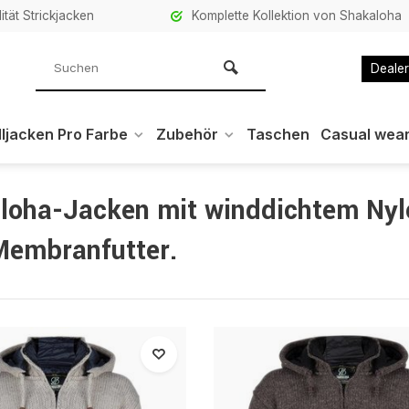
ität Strickjacken
Komplette Kollektion von Shakaloha
Dealer
ljacken Pro Farbe
Zubehör
Taschen
Casual wea
loha-Jacken mit winddichtem Nyl
Membranfutter.