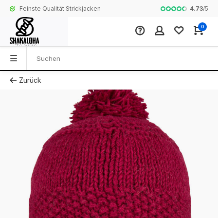
4.73
/
5
Feinste Qualität Strickjacken
Komplette Koll
0
Zurück