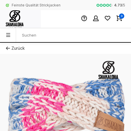
4.73
/
5
Feinste Qualität Strickjacken
Komplette Koll
0
Zurück