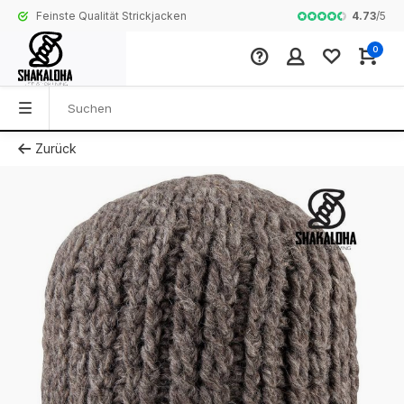
4.73
/
5
Feinste Qualität Strickjacken
Komplette Koll
0
Zurück