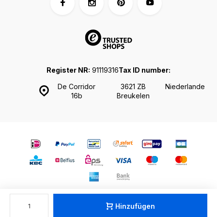
Register NR:
91119316
Tax ID number:
De Corridor
3621 ZB
Niederlande
16b
Breukelen
© shop.shakaloha.com - Theme made by
Webdinge.nl
Sitemap
Hinzufügen