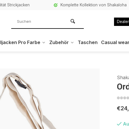
ität Strickjacken
Komplette Kollektion von Shakaloha
Dealer
ljacken Pro Farbe
Zubehör
Taschen
Casual wea
Shak
Or
€24
Au