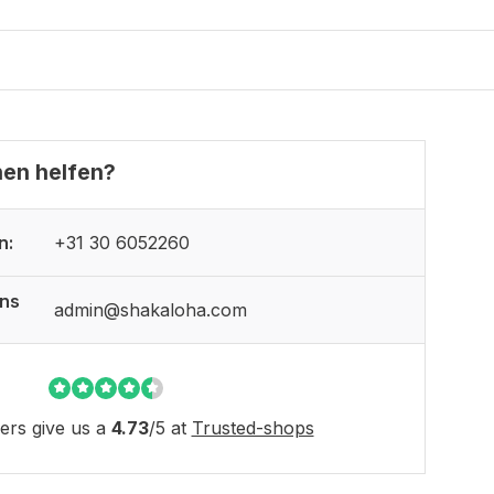
nen helfen?
n:
+31 30 6052260
uns
admin@shakaloha.com
rs give us a
4.73
/
5
at
Trusted-shops