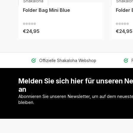
Shakaloha
Shakalo
Folder Bag Mini Blue
Folder 
€24,95
€24,95
Offizielle Shakaloha Webshop
Melden Sie sich hier für unseren N
an
Abonnieren Sie unseren Newsletter, um auf dem neuest
bleiben.