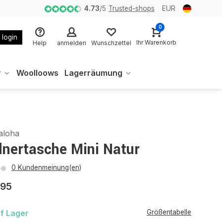
4.73
/
5
Trusted-shops
EUR
0
 login
Ihr Warenkorb
Help
anmelden
Wunschzettel
r
Woolloows
Lagerräumung
aloha
dnertasche Mini Natur
0 Kundenmeinung(en)
,95
f Lager
Größentabelle