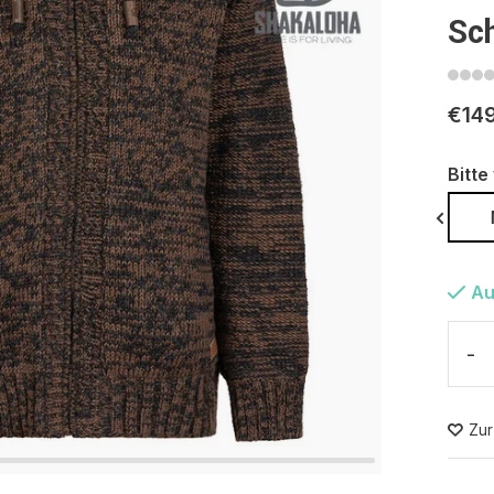
Sc
€14
Bitte
S
Au
-
Zur