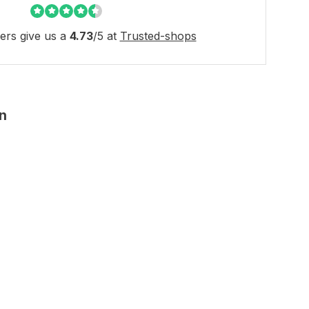
rs give us a
4.73
/
5
at
Trusted-shops
en