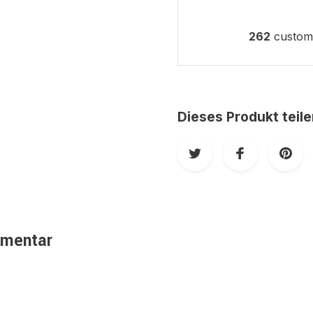
262
custome
Dieses Produkt teil
mmentar