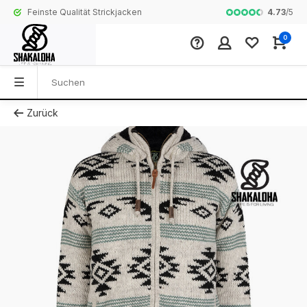
4.73
/
5
Feinste Qualität Strickjacken
Komplette Koll
0
Zurück