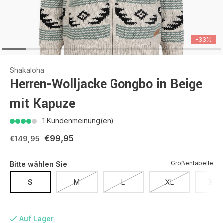
-33%
Shakaloha
Herren-Wolljacke Gongbo in Beige
mit Kapuze
1 Kundenmeinung(en)
€99,95
€149,95
Größentabelle
Bitte wählen Sie
S
M
L
XL
XXL
Auf Lager