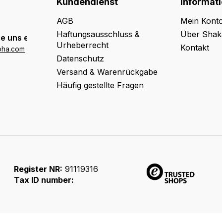
Kundendienst
Informat
AGB
Mein Kont
Haftungsausschluss &
Über Shak
e uns eine E-Mail:
Urheberrecht
Kontakt
oha.com
Datenschutz
Versand & Warenrückgabe
Häufig gestellte Fragen
Register NR:
91119316
Tax ID number: