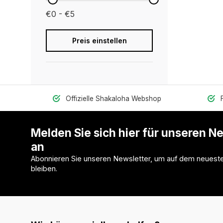
€0 - €5
Preis einstellen
Offizielle Shakaloha Webshop
Melden Sie sich hier für unseren N
an
Abonnieren Sie unseren Newsletter, um auf dem neuest
bleiben.