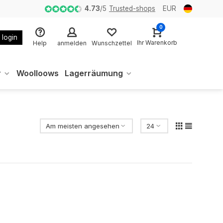
4.73
/
5
Trusted-shops
EUR
0
 login
Ihr Warenkorb
Help
anmelden
Wunschzettel
r
Woolloows
Lagerräumung