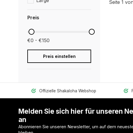
Large
Seite 1 von
Preis
€0 - €150
Preis einstellen
Offizielle Shakaloha Webshop
Melden Sie sich hier für unseren N
an
Abonnieren Sie unseren Newsletter, um auf dem neuest
bleiben.