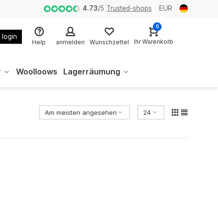
4.73
/
5
Trusted-shops
EUR
0
 login
Ihr Warenkorb
Help
anmelden
Wunschzettel
r
Woolloows
Lagerräumung