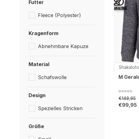
Futter
Fleece (Polyester)
Kragenform
Abnehmbare Kapuze
Material
Shakaloh
M Geral
Schafswolle
Design
€149,95
€99,95
Spezielles Stricken
Größe