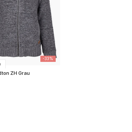
-33%
a
dton ZH Grau