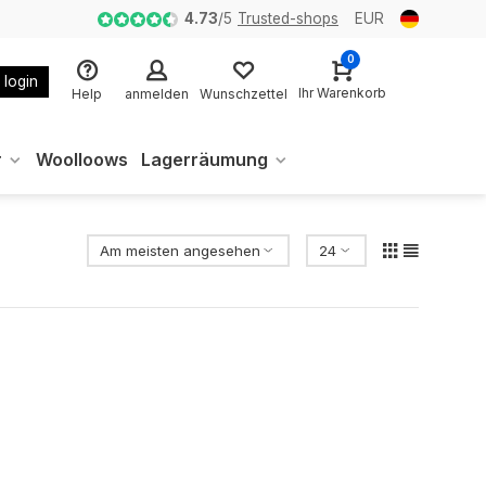
4.73
/
5
Trusted-shops
EUR
0
 login
Ihr Warenkorb
Help
anmelden
Wunschzettel
r
Woolloows
Lagerräumung