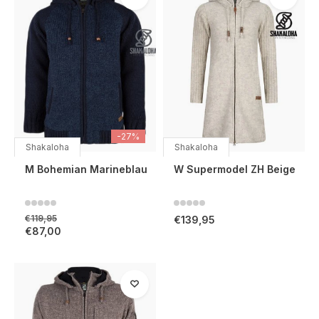
-27%
Shakaloha
Shakaloha
M Bohemian Marineblau
W Supermodel ZH Beige
€119,95
€139,95
€87,00