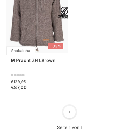
-33%
Shakaloha
M Pracht ZH LBrown
€129,95
€87,00
1
Seite 1 von 1