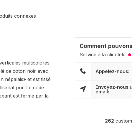
oduits connexes
Comment pouvons-
Service à la clientèle:
erticales multicolores
blé de coton noir avec
Appelez-nous:
 népalais» et est tissé
Envoyez-nous 
tisanat pur. Le code
email:
pant est fermé par la
262
custome