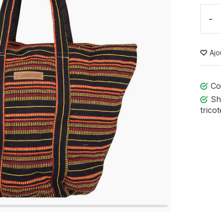
-
Ajo
Co
Sh
tricot