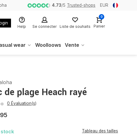
loha
4.73
/
5
Trusted-shops
EUR
0
login
Panier
Help
Se connecter
Liste de souhaits
asual wear
Woolloows
Vente
aloha
c de plage Heach rayé
0 Évaluation(s)
,95
 stock
Tableau des tailles