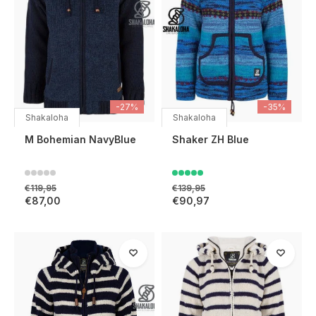
-27%
-35%
Shakaloha
Shakaloha
M Bohemian NavyBlue
Shaker ZH Blue
€119,95
€139,95
€87,00
€90,97