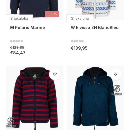
-35%
Shakaloha
Shakaloha
M Polaris Marine
W Eivissa ZH BlancBleu
€129,95
€139,95
€84,47