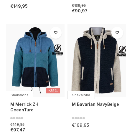
€139,95
€149,95
€90,97
-35%
Shakaloha
Shakaloha
M Merrick ZH
M Bavarian NavyBeige
OceanTurq
€149,95
€169,95
€97,47