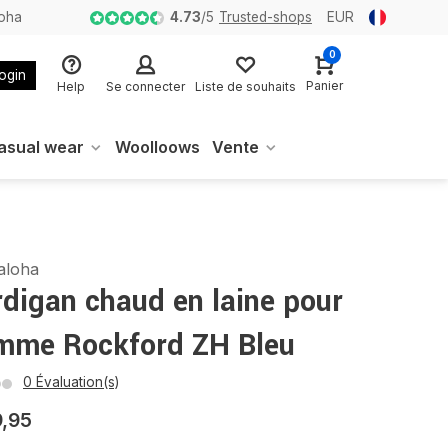
loha
4.73
/
5
Trusted-shops
EUR
0
login
Panier
Help
Se connecter
Liste de souhaits
asual wear
Woolloows
Vente
aloha
digan chaud en laine pour
mme Rockford ZH Bleu
0 Évaluation(s)
9,95