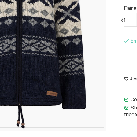
Faire
S
M
En
-
Ajo
Co
Sh
tricot