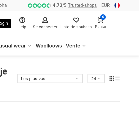
loha
4.73
/
5
Trusted-shops
EUR
0
login
Panier
Help
Se connecter
Liste de souhaits
asual wear
Woolloows
Vente
je