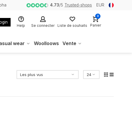
loha
4.73
/
5
Trusted-shops
EUR
0
login
Panier
Help
Se connecter
Liste de souhaits
asual wear
Woolloows
Vente