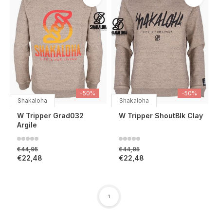
-50%
-50%
Shakaloha
Shakaloha
W Tripper Grad032
W Tripper ShoutBlk Clay
Argile
€44,95
€44,95
€22,48
€22,48
1