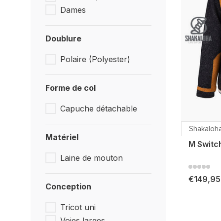
Dames
Doublure
Polaire (Polyester)
Forme de col
Capuche détachable
Shakaloh
Matériel
M Switc
Laine de mouton
€149,95
Conception
Tricot uni
Voies larges