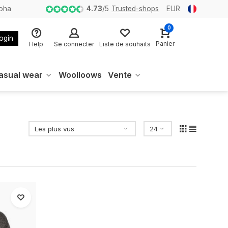
loha
4.73
/
5
Trusted-shops
EUR
0
login
Panier
Help
Se connecter
Liste de souhaits
asual wear
Woolloows
Vente