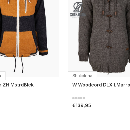
a
Shakaloha
h ZH MstrdBlck
W Woodcord DLX LMarr
€139,95