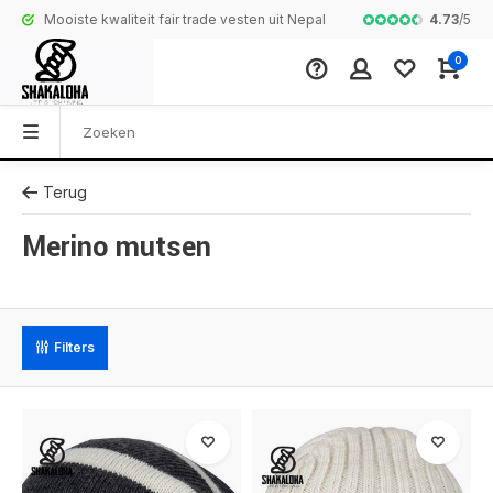
4.73
/
5
Mooiste kwaliteit fair trade vesten uit Nepal
Complete colle
0
Terug
Merino mutsen
Filters