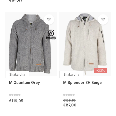
€84,47
-33%
Shakaloha
Shakaloha
M Quantum Grey
M Splendor ZH Beige
€129,95
€119,95
€87,00