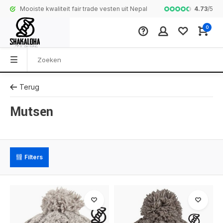
4.73
/
5
Mooiste kwaliteit fair trade vesten uit Nepal
Complete colle
0
Terug
Mutsen
Filters