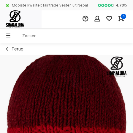
4.73
/
5
Mooiste kwaliteit fair trade vesten uit Nepal
Complete colle
0
Terug