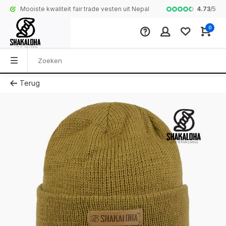
4.73
/
5
Mooiste kwaliteit fair trade vesten uit Nepal
Complete colle
0
Terug