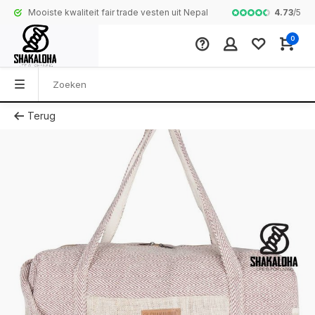
4.73
/
5
Mooiste kwaliteit fair trade vesten uit Nepal
Complete colle
0
Terug