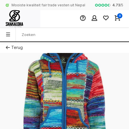
4.73
/
5
Mooiste kwaliteit fair trade vesten uit Nepal
Complete colle
0
Terug