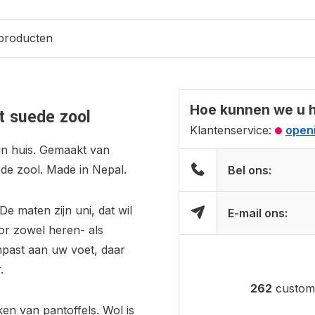
 producten
Hoe kunnen we u 
t suede zool
Klantenservice:
openi
in huis. Gemaakt van
de zool. Made in Nepal.
Bel ons:
De maten zijn uni, dat wil
E-mail ons:
oor zowel heren- als
npast aan uw voet, daar
.
262
custome
en van pantoffels. Wol is