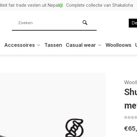
teit fair trade vesten uit Nepal
Complete collectie van Shakaloha
De
Accessoires
Tassen
Casual wear
Woolloows
Wool
Shu
me
€65