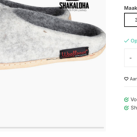
Maak
Op
-
Aan
Vo
Sh