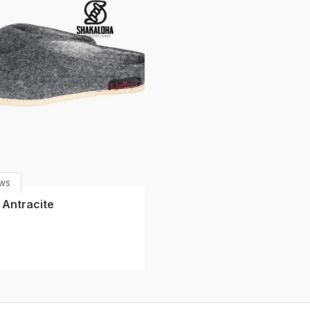
ws
 Antracite
0