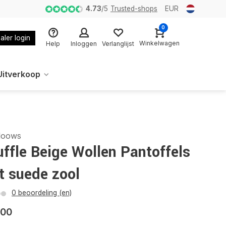
4.73
/
5
Trusted-shops
EUR
0
aler login
Winkelwagen
Help
Inloggen
Verlanglijst
Uitverkoop
loows
ffle Beige Wollen Pantoffels
t suede zool
0 beoordeling (en)
,00