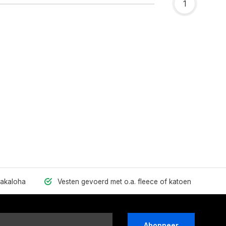
1
hakaloha
Vesten gevoerd met o.a. fleece of katoen
Abonneer