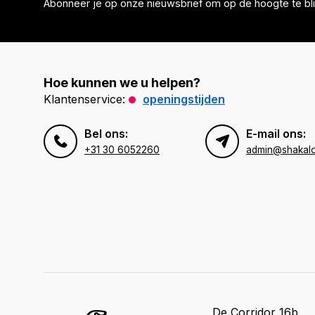
Abonneer je op onze nieuwsbrief om op de hoogte te bli
Hoe kunnen we u helpen?
Klantenservice:
openingstijden
Bel ons:
E-mail ons:
+31 30 6052260
admin@shakal
De Corridor 16b