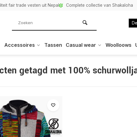
teit fair trade vesten uit Nepal
Complete collectie van Shakaloha
De
Accessoires
Tassen
Casual wear
Woolloows
cten getagd met 100% schurwollj