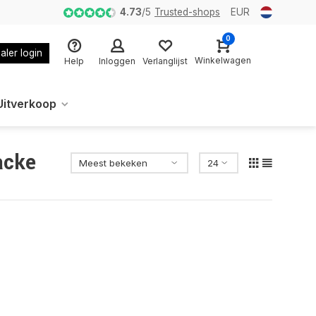
4.73
/
5
Trusted-shops
EUR
0
aler login
Winkelwagen
Help
Inloggen
Verlanglijst
Uitverkoop
acke