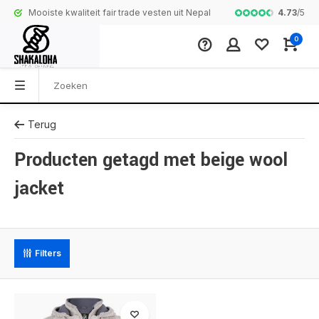
4.73
/
5
Mooiste kwaliteit fair trade vesten uit Nepal
Complete colle
0
Terug
Producten getagd met beige wool
jacket
Filters