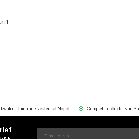
an 1
kwaliteit fair trade vesten uit Nepal
Complete collectie van S
rief
jven.