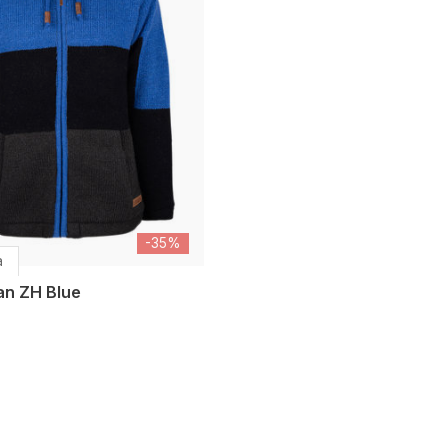
-35%
a
n ZH Blue