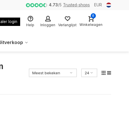
4.73
/
5
Trusted-shops
EUR
0
aler login
Winkelwagen
Help
Inloggen
Verlanglijst
Uitverkoop
n