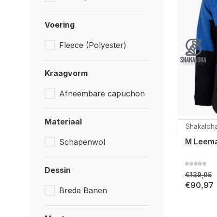
Voering
Fleece (Polyester)
Kraagvorm
Afneembare capuchon
Materiaal
Shakaloh
M Leema
Schapenwol
Dessin
€139,95
€90,97
Brede Banen