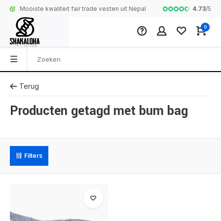
4.73
/
5
Mooiste kwaliteit fair trade vesten uit Nepal
Complete colle
0
Terug
Producten getagd met bum bag
Filters