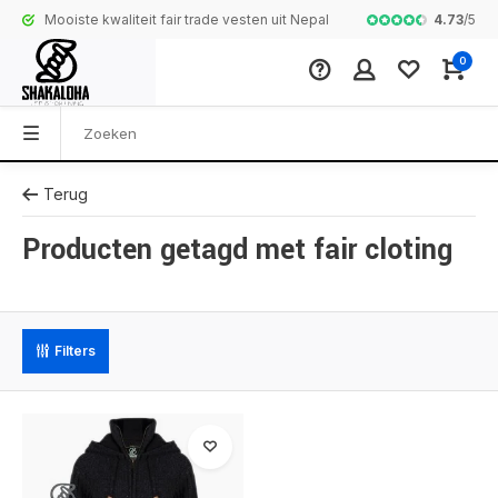
4.73
/
5
Mooiste kwaliteit fair trade vesten uit Nepal
Complete colle
0
Terug
Producten getagd met fair cloting
Filters