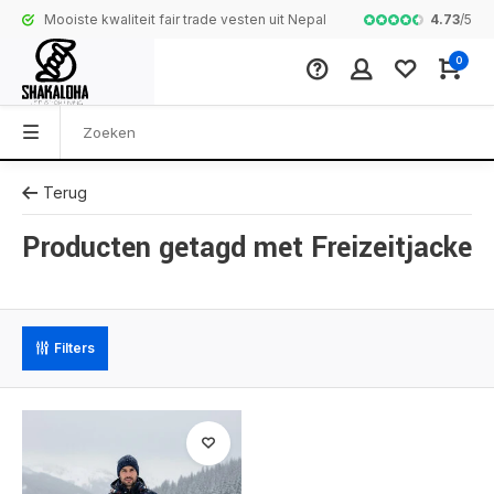
4.73
/
5
Mooiste kwaliteit fair trade vesten uit Nepal
Complete colle
0
Terug
Producten getagd met Freizeitjacke
Filters