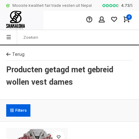
4.73
/
5
Mooiste kwaliteit fair trade vesten uit Nepal
Complete colle
0
Terug
Producten getagd met gebreid
wollen vest dames
Filters