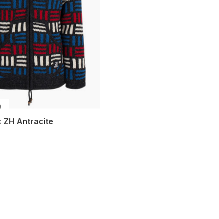
a
c ZH Antracite