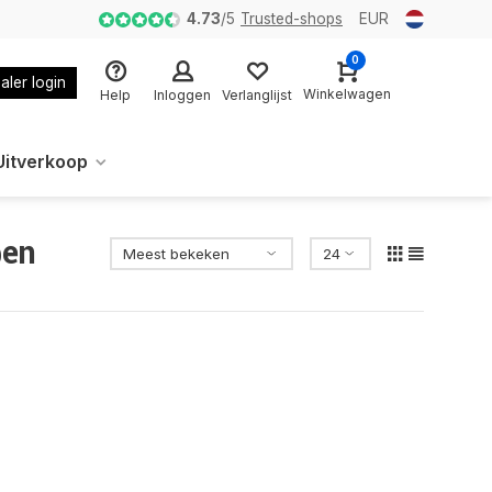
4.73
/
5
Trusted-shops
EUR
0
aler login
Winkelwagen
Help
Inloggen
Verlanglijst
Uitverkoop
pen