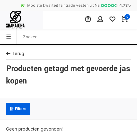
4.73
/
5
Mooiste kwaliteit fair trade vesten uit Nepal
Complete colle
0
Terug
Producten getagd met gevoerde jas
kopen
Filters
Geen producten gevonden!...