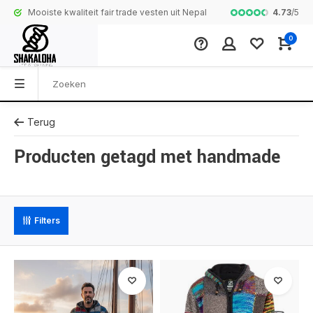
4.73
/
5
Mooiste kwaliteit fair trade vesten uit Nepal
Complete colle
0
Terug
Producten getagd met handmade
Filters