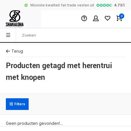
4.73
/
5
Mooiste kwaliteit fair trade vesten uit Nepal
Complete colle
0
Terug
Producten getagd met herentrui
met knopen
Filters
Geen producten gevonden!...