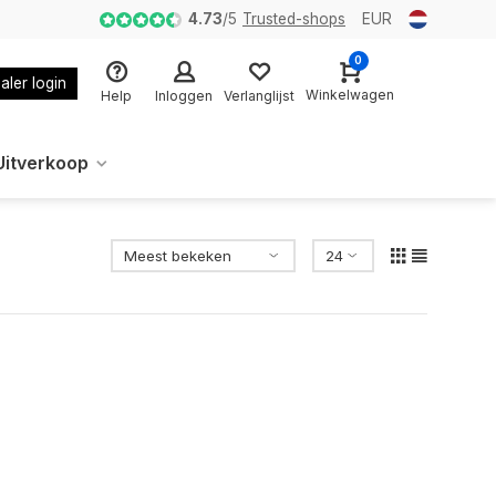
4.73
/
5
Trusted-shops
EUR
0
aler login
Winkelwagen
Help
Inloggen
Verlanglijst
Uitverkoop