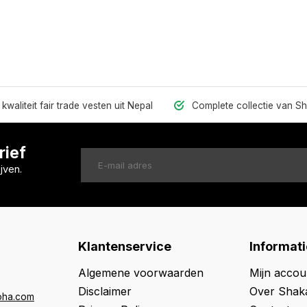
kwaliteit fair trade vesten uit Nepal
Complete collectie van S
rief
jven.
Klantenservice
Informati
Algemene voorwaarden
Mijn accou
Disclaimer
Over Shak
oha.com