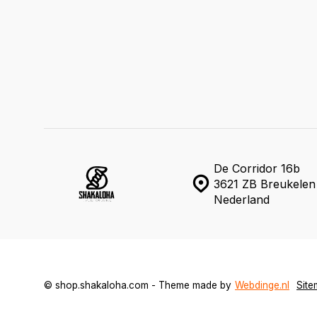
De Corridor 16b
3621 ZB Breukelen
Nederland
© shop.shakaloha.com - Theme made by
Webdinge.nl
Sit