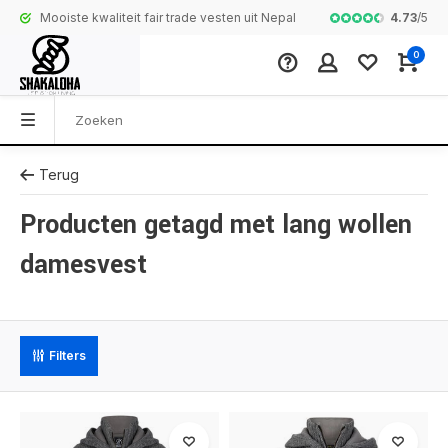
4.73
/
5
Mooiste kwaliteit fair trade vesten uit Nepal
Complete colle
0
Terug
Producten getagd met lang wollen
damesvest
Filters