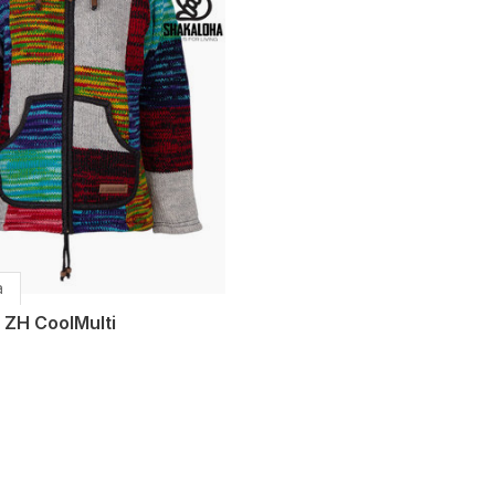
a
 ZH CoolMulti