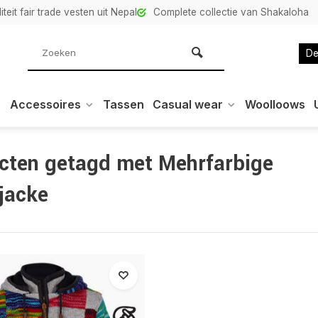
teit fair trade vesten uit Nepal
Complete collectie van Shakaloha
De
Accessoires
Tassen
Casual wear
Woolloows
cten getagd met Mehrfarbige
kjacke