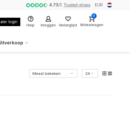
4.73
/
5
Trusted-shops
EUR
0
aler login
Winkelwagen
Help
Inloggen
Verlanglijst
Uitverkoop