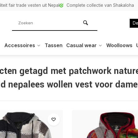
teit fair trade vesten uit Nepal
Complete collectie van Shakaloha
De
Accessoires
Tassen
Casual wear
Woolloows
cten getagd met patchwork natur
id nepalees wollen vest voor dam