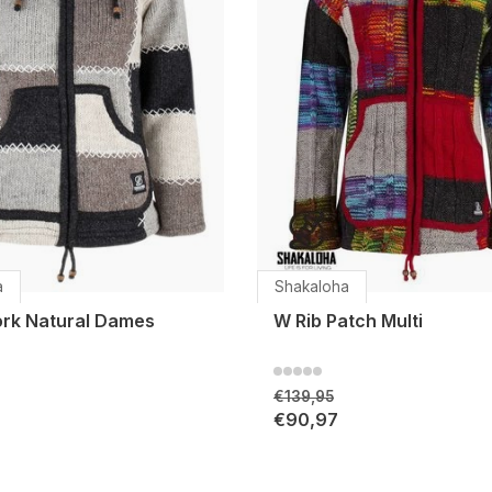
a
Shakaloha
rk Natural Dames
W Rib Patch Multi
€139,95
€90,97