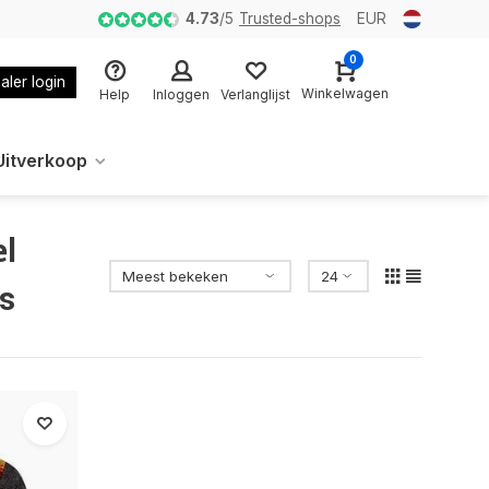
4.73
/
5
Trusted-shops
EUR
0
aler login
Winkelwagen
Help
Inloggen
Verlanglijst
Uitverkoop
el
es