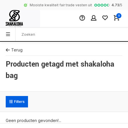
4.73
/
5
Mooiste kwaliteit fair trade vesten uit Nepal
Complete colle
0
Terug
Producten getagd met shakaloha
bag
Filters
Geen producten gevonden!...