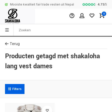
4.73
/
5
Mooiste kwaliteit fair trade vesten uit Nepal
Complete colle
0
Terug
Producten getagd met shakaloha
lang vest dames
Filters