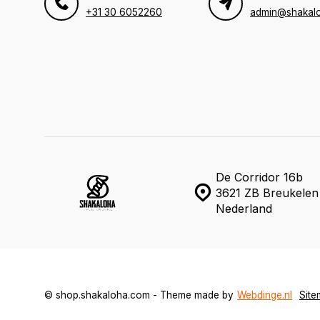
+31 30 6052260
admin@shakal
De Corridor 16b
3621 ZB Breukelen
Nederland
© shop.shakaloha.com - Theme made by
Webdinge.nl
Sit