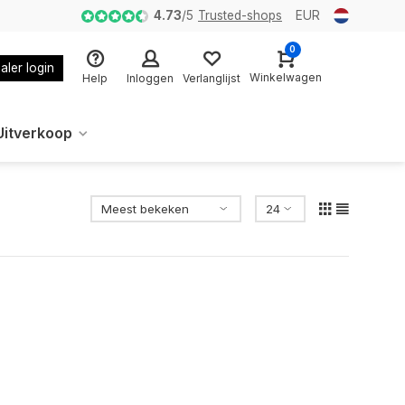
4.73
/
5
Trusted-shops
EUR
0
aler login
Winkelwagen
Help
Inloggen
Verlanglijst
Uitverkoop