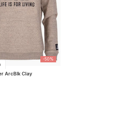
-50%
a
er ArcBlk Clay