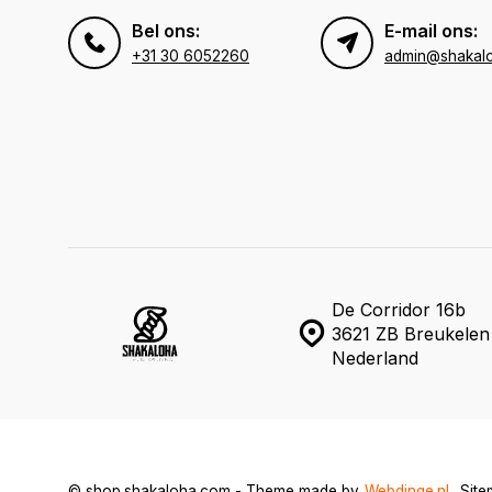
Bel ons:
E-mail ons:
+31 30 6052260
admin@shakal
De Corridor 16b
3621 ZB Breukelen
Nederland
© shop.shakaloha.com - Theme made by
Webdinge.nl
Sit