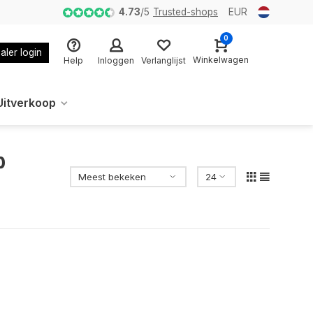
4.73
/
5
Trusted-shops
EUR
0
aler login
Winkelwagen
Help
Inloggen
Verlanglijst
Uitverkoop
p