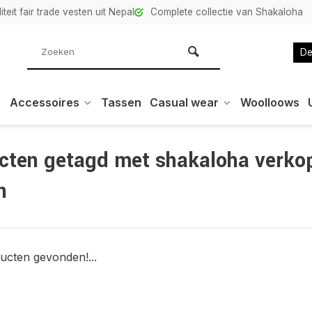
teit fair trade vesten uit Nepal
Complete collectie van Shakaloha
De
Accessoires
Tassen
Casual wear
Woolloows
cten getagd met shakaloha verko
n
ucten gevonden!...