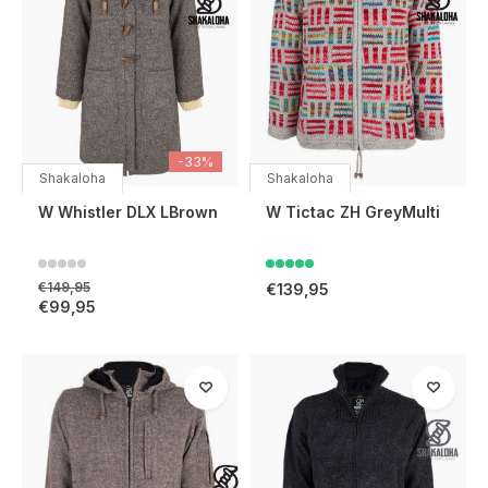
-33%
Shakaloha
Shakaloha
W Whistler DLX LBrown
W Tictac ZH GreyMulti
€149,95
€139,95
€99,95