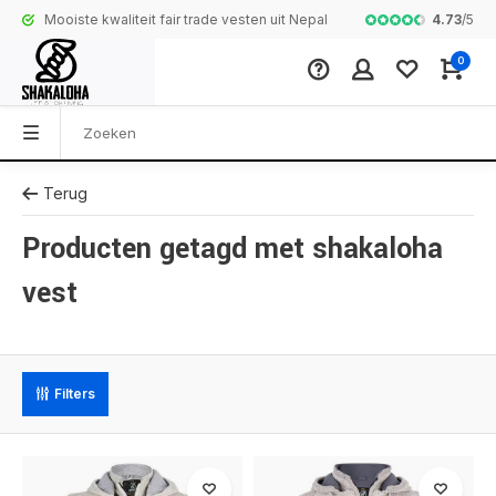
4.73
/
5
Mooiste kwaliteit fair trade vesten uit Nepal
Complete colle
0
Terug
Producten getagd met shakaloha
vest
Filters