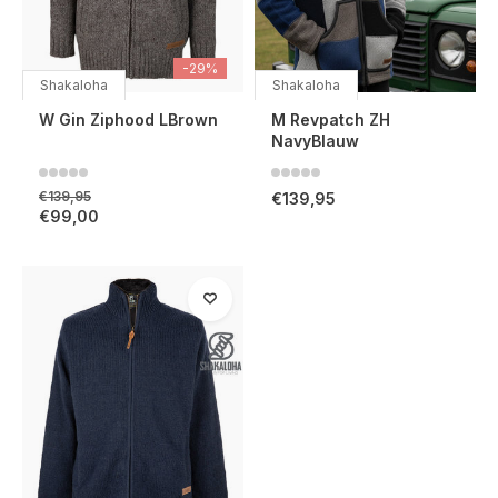
-29%
Shakaloha
Shakaloha
W Gin Ziphood LBrown
M Revpatch ZH
NavyBlauw
€139,95
€139,95
€99,00